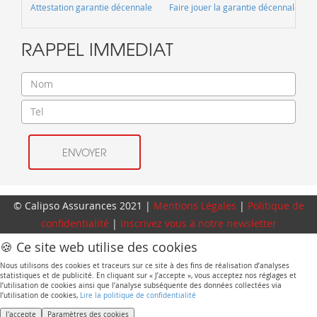
Attestation garantie décennale
Faire jouer la garantie décennale
RAPPEL IMMEDIAT
© Calipso Assurances 2021 |
Mentions Légales
|
Politique de
confidentialité
|
Inscrivez vous à notre newsletter
🍪 Ce site web utilise des cookies
Nous utilisons des cookies et traceurs sur ce site à des fins de réalisation d’analyses
statistiques et de publicité. En cliquant sur « J’accepte », vous acceptez nos réglages et
l’utilisation de cookies ainsi que l’analyse subséquente des données collectées via
l’utilisation de cookies,
Lire la politique de confidentialité
J'accepte
Paramètres des cookies