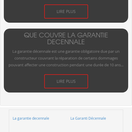
LIRE PLUS
QUE COUVRE LA GARANTIE
DECENNALE
La garantie décennale est une garantie obligatoire due par un
constructeur couvrant la réparation de certains dommages
pouvant affecter une construction pendant une durée de 10 ans...
LIRE PLUS
La garantie decennale
La Garanti Décennale